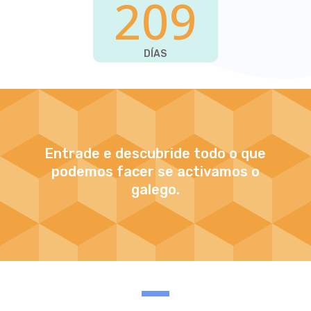
209
DÍAS
Entrade e descubride todo o que
podemos facer se activamos o
galego.