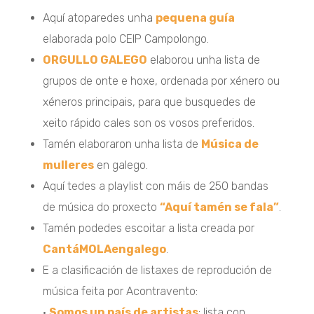
Aquí atoparedes unha
pequena guía
elaborada polo CEIP Campolongo.
ORGULLO GALEGO
elaborou unha lista de
grupos de onte e hoxe, ordenada por xénero ou
xéneros principais, para que busquedes de
xeito rápido cales son os vosos preferidos.
Tamén elaboraron unha lista de
Música de
mulleres
en galego.
Aquí tedes a playlist con máis de 250 bandas
de música do proxecto
“Aquí tamén se fala”
.
Tamén podedes escoitar a lista creada por
CantáMOLAengalego
.
E a clasificación de listaxes de reprodución de
música feita por Acontravento:
•
Somos un país de artistas
: lista con