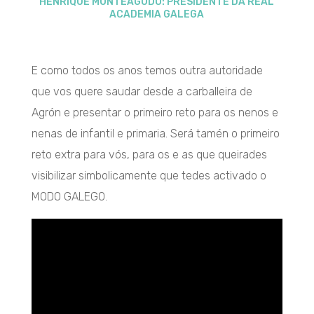
HENRIQUE MONTEAGUDO: PRESIDENTE DA REAL
ACADEMIA GALEGA
E como todos os anos temos outra autoridade
que vos quere saudar desde a carballeira de
Agrón e presentar o primeiro reto para os nenos e
nenas de infantil e primaria. Será tamén o primeiro
reto extra para vós, para os e as que queirades
visibilizar simbolicamente que tedes activado o
MODO GALEGO.