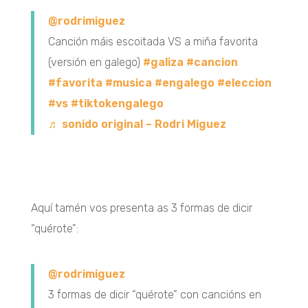
@rodrimiguez
Canción máis escoitada VS a miña favorita
(versión en galego)
#galiza
#cancion
#favorita
#musica
#engalego
#eleccion
#vs
#tiktokengalego
♬ sonido original – Rodri Miguez
Aquí tamén vos presenta as 3 formas de dicir
“quérote”:
@rodrimiguez
3 formas de dicir “quérote” con cancións en