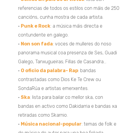
referencias de todos os estilos con máis de 250
cancións, cunha mostra de cada artista.
•
Punk e Rock
: a música máis directa e
contundente en galego.
•
Non son fada
: voces de mulleres do noso
panorama musical coa presenza de Ses, Guadi
Galego, Tanxugueiras; Fillas de Casandra…
•
O oficio da palabra- Rap
: bandas
contrastadas como Dios Ke Te Crew ou
SondaRúa e artistas emerxentes.
•
Ska
: lista para bailar co mellor ska, con
bandas en activo como Dakidarria e bandas xa
retiradas como Skarnio.
•
Música nacional-popular
: temas de folk e
de música de autor para una boa foliada.