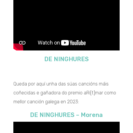
DE NINGHURES
Queda por aquí unha das súas cancións máis
coñecidas e gañadora do premio aRi[t]mar como
mellor canción galega en 2023:
DE NINGHURES – Morena