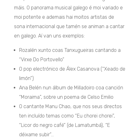
máis. O panorama musical galego é moi variado e
moi potente e ademais hai moitos artistas de
sona internacional que tamén se animan a cantar
en galego. Aí van uns exemplos:
Rozalén xunto coas Tanxugueiras cantando a
“Virxe Do Portovello”
O pop electrónico de Álex Casanova (“Xeado de
limón”)
Ana Belén nun álbum de Milladoiro coa canción
“Moraima”, sobre un poema de Celso Emilio
O cantante Manu Chao, que nos seus directos
ten incluído temas como “Eu chorei chorei”,
“Licor do negro café” (de Lamatumbá), “E
déixame subir”…