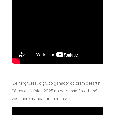
‘De Ninghures’, o grupo gañador do premio Martin
Códax da Música 2025 na categoría Folk, tamén
vos quere mandar unha mensaxe: