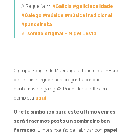
A Regueifa 🍞
#Galicia
#galiciacalidade
#Galego
#música
#músicatradicional
#pandeireta
♬ sonido original – Migel Lesta
O grupo Sangre de Muérdago o teno claro: «Fóra
de Galicia ninguén nos pregunta por que
cantamos en galego». Podes ler a reflexión
completa
aquí
.
O reto simbólico para este último venres
será traermos posto un sombreiro ben
fermoso
. É moi sinxeliño de fabricar con
papel