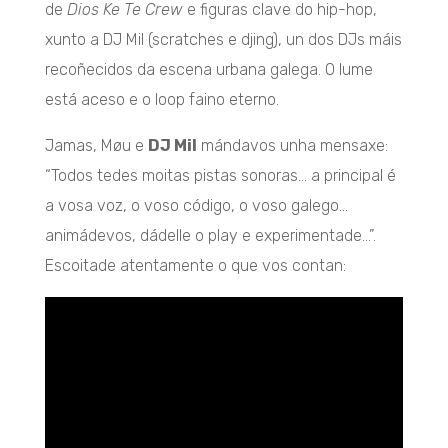
de
Dios Ke Te Crew
e figuras clave do hip-hop,
xunto a DJ Mil (scratches e djing), un dos DJs máis
recoñecidos da escena urbana galega. O lume
está aceso e o loop faino eterno.
Jamas, Møu e
DJ Mil
mándavos unha mensaxe:
“Todos tedes moitas pistas sonoras… a principal é
a vosa voz, o voso código, o voso galego…
animádevos, dádelle o play e experimentade…”.
Escoitade atentamente o que vos contan: