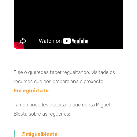
E se o queredes facer regueifando, visitade os
recursos que nos proporciona o proxecto
Enreguéifate
.
Tamén podedes escoitar o que conta Miguel
Blesta sobre as regueifas:
@miguelblesta