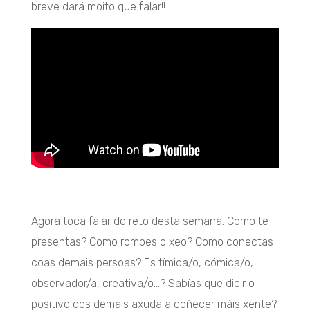
breve dará moito que falar!!
Agora toca falar do reto desta semana. Como te
presentas? Como rompes o xeo? Como conectas
coas demais persoas? Es tímida/o, cómica/o,
observador/a, creativa/o…? Sabías que dicir o
positivo dos demais axuda a coñecer máis xente?