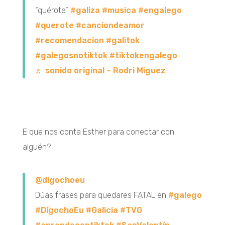
“quérote”
#galiza
#musica
#engalego
#querote
#canciondeamor
#recomendacion
#galitok
#galegosnotiktok
#tiktokengalego
♬ sonido original – Rodri Miguez
E que nos conta Esther para conectar con
alguén?
@digochoeu
Dúas frases para quedares FATAL en
#galego
#DígochoEu
#Galicia
#TVG