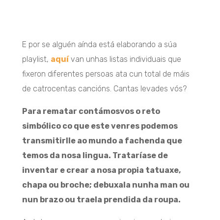
E por se alguén aínda está elaborando a súa
playlist,
aquí
van unhas listas individuais que
fixeron diferentes persoas ata cun total de máis
de catrocentas cancións. Cantas levades vós?
Para rematar contámosvos o reto
simbólico co que este venres podemos
transmitirlle ao mundo a fachenda que
temos da nosa lingua. Trataríase de
inventar e crear a nosa propia tatuaxe,
chapa ou broche; debuxala nunha man ou
nun brazo ou traela prendida da roupa.