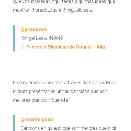
que vos interesa? Aquí tedes algunhas ideas que
mostran @prado_rua e @miguelblesta:
@pradorua
@Migel Lesta 🤪🤪🤪
♬ Frores e Silveiras do Courel – Ailá
E se queredes conectar a través da música, Rodri
Miguez preséntanos unhas cancións que son
mellores que dicir “quérote”:
@rodrimiguez
Cancións en galego que son mellores que dicir