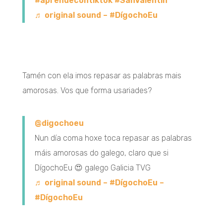
#aprendecontiktok
#SanValentín
♬ original sound – #DígochoEu
Tamén con ela imos repasar as palabras mais
amorosas. Vos que forma usariades?
@digochoeu
Nun día coma hoxe toca repasar as palabras
máis amorosas do galego, claro que si
DígochoEu 😍 galego Galicia TVG
♬ original sound – #DígochoEu –
#DígochoEu