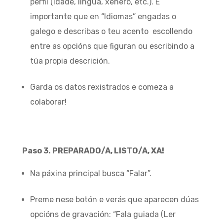
perfil (idade, lingua, xénero, etc.). É
importante que en “Idiomas” engadas o
galego e describas o teu acento escollendo
entre as opcións que figuran ou escribindo a
túa propia descrición.
Garda os datos rexistrados e comeza a
colaborar!
Paso 3. PREPARADO/A, LISTO/A, XA!
Na páxina principal busca “Falar”.
Preme nese botón e verás que aparecen dúas
opcións de gravación: “Fala guiada (Ler