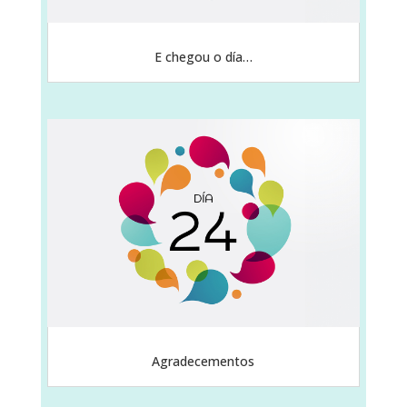
E chegou o día…
Agradecementos