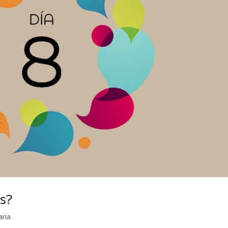
as?
aria