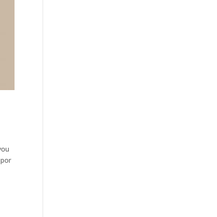
vou
 por